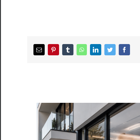
Email
pinterest
tumblr
whatsapp
linkedin
twitter
facebook