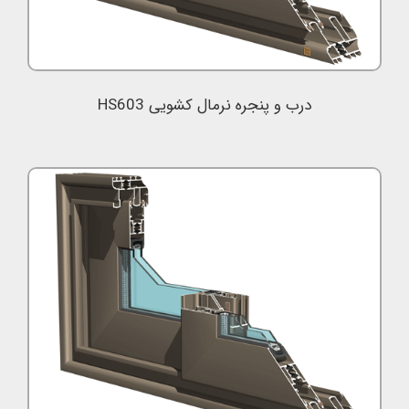
درب و پنجره نرمال کشویی HS603