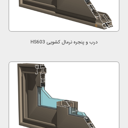
درب و پنجره نرمال کشویی HS603