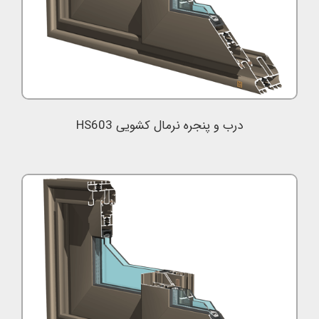
درب و پنجره نرمال کشویی HS603