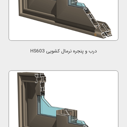
درب و پنجره نرمال کشویی HS603