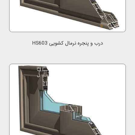
درب و پنجره نرمال کشویی HS603