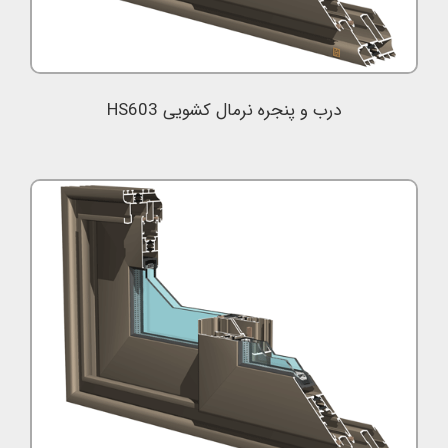
درب و پنجره نرمال کشویی HS603