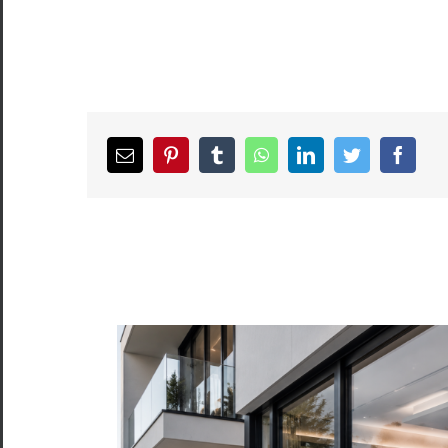
Email
pinterest
tumblr
whatsapp
linkedin
twitter
facebook