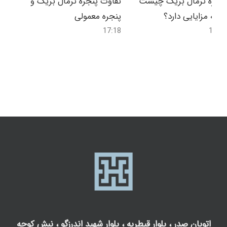
پنجره ترمال بریک چیست
تفاوت پنجره ترمال بریک و
و چه مزایایی دارد؟
پنجره معمولی
17:18
16:58
اتوبان صدر ، بلوار قیطریه ، بلوار شهید اندرزگو ، نبش کوچه